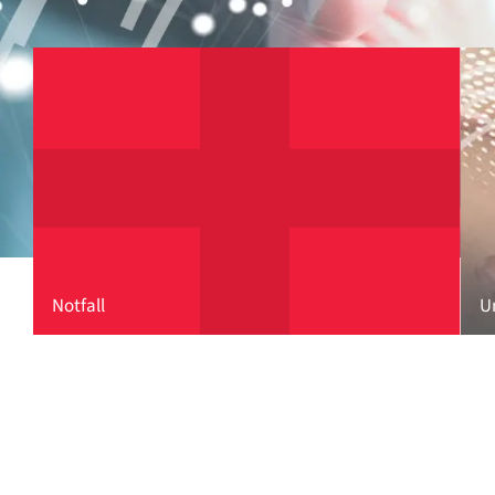
Notfall
U